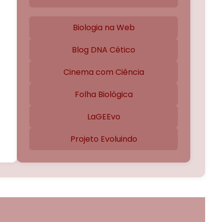
Biologia na Web
Blog DNA Cético
Cinema com Ciência
Folha Biológica
LaGEEvo
Projeto Evoluindo