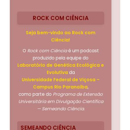
ROCK COM CIÊNCIA
Seja bem-vindo ao Rock com
Ciência!
O
Rock com Ciência
é um podcast
produzido pela equipe do
Laboratório de Genética Ecológica e
Evolutiva
da
Universidade Federal de Viçosa –
Campus Rio Paranaíba
,
como parte do
Programa de Extensão
Universitária em Divulgação Científica
— Semeando Ciência
.
SEMEANDO CIÊNCIA