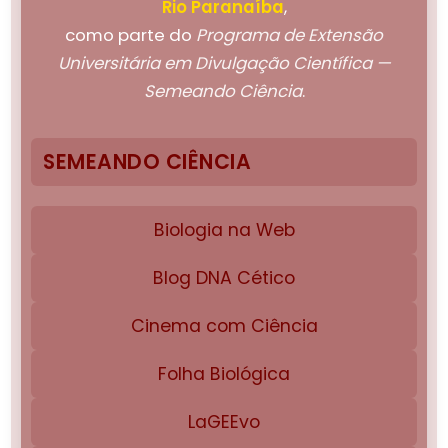
Rio Paranaíba
,
como parte do
Programa de Extensão
Universitária em Divulgação Científica —
Semeando Ciência
.
SEMEANDO CIÊNCIA
Biologia na Web
Blog DNA Cético
Cinema com Ciência
Folha Biológica
LaGEEvo