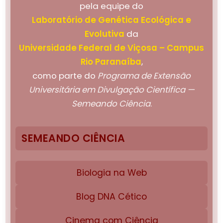
pela equipe do
Laboratório de Genética Ecológica e
Evolutiva
da
Universidade Federal de Viçosa – Campus
Rio Paranaíba
,
como parte do
Programa de Extensão
Universitária em Divulgação Científica —
Semeando Ciência
.
SEMEANDO CIÊNCIA
Biologia na Web
Blog DNA Cético
Cinema com Ciência