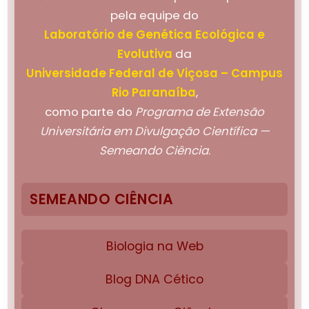
pela equipe do
Laboratório de Genética Ecológica e
Evolutiva
da
Universidade Federal de Viçosa – Campus
Rio Paranaíba
,
como parte do
Programa de Extensão
Universitária em Divulgação Científica —
Semeando Ciência
.
SEMEANDO CIÊNCIA
Biologia na Web
Blog DNA Cético