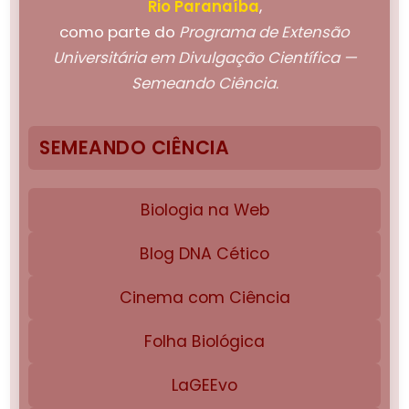
Rio Paranaíba
,
como parte do
Programa de Extensão
Universitária em Divulgação Científica —
Semeando Ciência
.
SEMEANDO CIÊNCIA
Biologia na Web
Blog DNA Cético
Cinema com Ciência
Folha Biológica
LaGEEvo