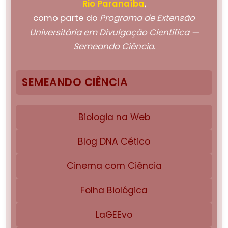
Rio Paranaíba
,
como parte do
Programa de Extensão
Universitária em Divulgação Científica —
Semeando Ciência
.
SEMEANDO CIÊNCIA
Biologia na Web
Blog DNA Cético
Cinema com Ciência
Folha Biológica
LaGEEvo