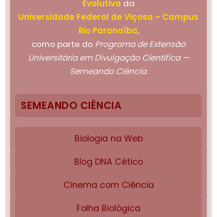
Evolutiva
da
Universidade Federal de Viçosa – Campus
Rio Paranaíba
,
como parte do
Programa de Extensão
Universitária em Divulgação Científica —
Semeando Ciência
.
SEMEANDO CIÊNCIA
Biologia na Web
Blog DNA Cético
Cinema com Ciência
Folha Biológica