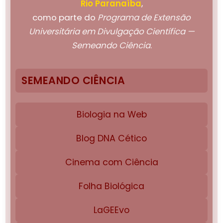
Rio Paranaíba
,
como parte do
Programa de Extensão
Universitária em Divulgação Científica —
Semeando Ciência
.
SEMEANDO CIÊNCIA
Biologia na Web
Blog DNA Cético
Cinema com Ciência
Folha Biológica
LaGEEvo