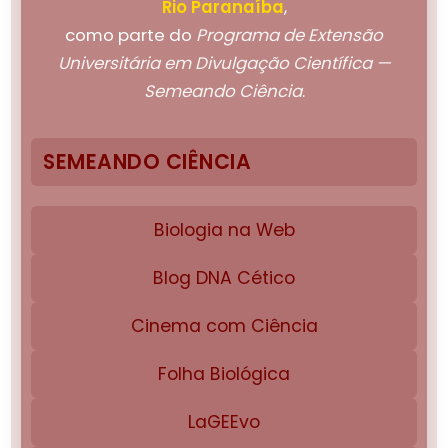
Rio Paranaíba
,
como parte do
Programa de Extensão
Universitária em Divulgação Científica —
Semeando Ciência
.
SEMEANDO CIÊNCIA
Biologia na Web
Blog DNA Cético
Cinema com Ciência
Folha Biológica
LaGEEvo