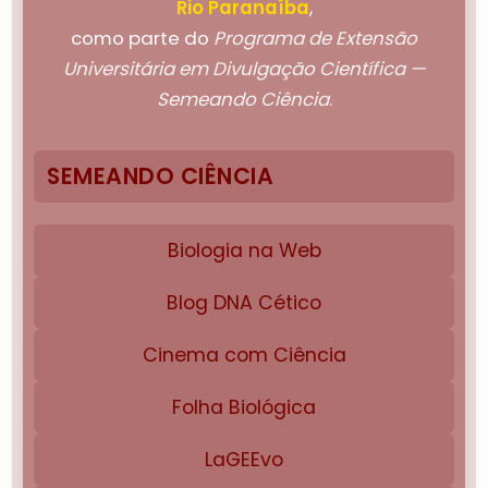
Rio Paranaíba
,
como parte do
Programa de Extensão
Universitária em Divulgação Científica —
Semeando Ciência
.
SEMEANDO CIÊNCIA
Biologia na Web
Blog DNA Cético
Cinema com Ciência
Folha Biológica
LaGEEvo