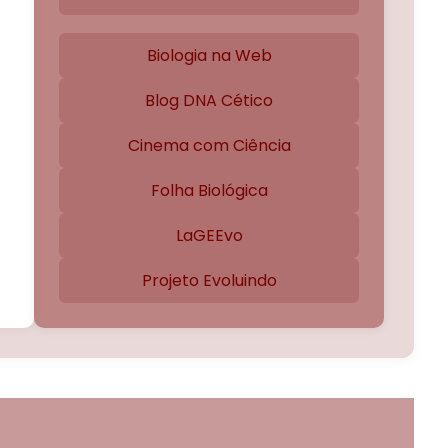
Biologia na Web
Blog DNA Cético
Cinema com Ciência
Folha Biológica
LaGEEvo
Projeto Evoluindo