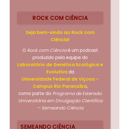
ROCK COM CIÊNCIA
Seja bem-vindo ao Rock com
Ciência!
O
Rock com Ciência
é um podcast
produzido pela equipe do
Laboratório de Genética Ecológica e
Evolutiva
da
Universidade Federal de Viçosa –
Campus Rio Paranaíba
,
como parte do
Programa de Extensão
Universitária em Divulgação Científica
— Semeando Ciência
.
SEMEANDO CIÊNCIA