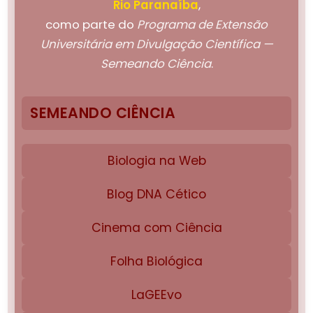
Rio Paranaíba
,
como parte do
Programa de Extensão
Universitária em Divulgação Científica —
Semeando Ciência
.
SEMEANDO CIÊNCIA
Biologia na Web
Blog DNA Cético
Cinema com Ciência
Folha Biológica
LaGEEvo