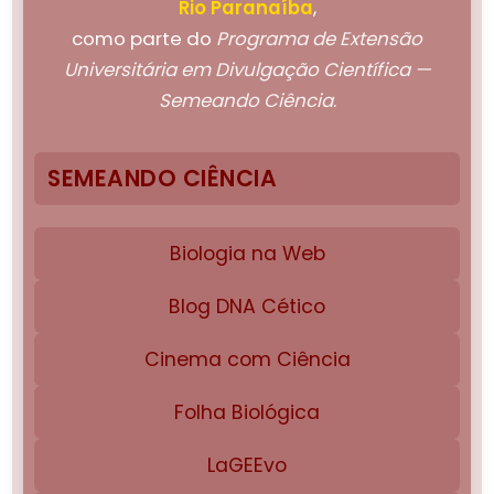
Rio Paranaíba
,
como parte do
Programa de Extensão
Universitária em Divulgação Científica —
Semeando Ciência
.
SEMEANDO CIÊNCIA
Biologia na Web
Blog DNA Cético
Cinema com Ciência
Folha Biológica
LaGEEvo