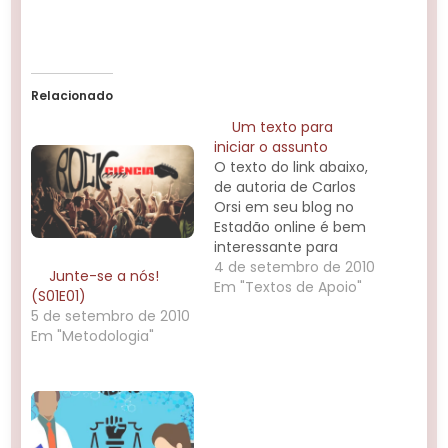
Relacionado
Um texto para
iniciar o assunto
O texto do link abaixo,
de autoria de Carlos
Orsi em seu blog no
Estadão online é bem
interessante para
fomentar discussões
4 de setembro de 2010
Junte-se a nós!
sobre o papel da
Em "Textos de Apoio"
(S01E01)
ciência na sociedade.
5 de setembro de 2010
O que a ciência
Em "Metodologia"
estuda? Quais são
seus objetivos? Quais
suas limitações?
Seriam as idéias
científicas levadas
pela corrente