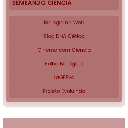
SEMEANDO CIÊNCIA
Biologia na Web
Blog DNA Cético
Cinema com Ciência
Folha Biológica
LaGEEvo
Projeto Evoluindo