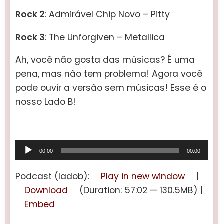
Rock 2
: Admirável Chip Novo – Pitty
Rock 3
: The Unforgiven – Metallica
Ah, você não gosta das músicas? É uma
pena, mas não tem problema! Agora você
pode ouvir a versão sem músicas! Esse é o
nosso Lado B!
Tocador
00:00
00:00
de
áudio
Podcast (ladob):
Play in new window
|
Download
(Duration: 57:02 — 130.5MB) |
Embed