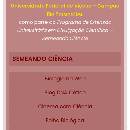
Universidade Federal de Viçosa – Campus
Rio Paranaíba
,
como parte do
Programa de Extensão
Universitária em Divulgação Científica —
Semeando Ciência
.
SEMEANDO CIÊNCIA
Biologia na Web
Blog DNA Cético
Cinema com Ciência
Folha Biológica