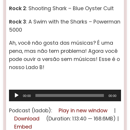
Rock 2
: Shooting Shark – Blue Oyster Cult
Rock 3
: A Swim with the Sharks – Powerman
5000
Ah, você não gosta das músicas? É uma
pena, mas não tem problema! Agora você
pode ouvir a versão sem músicas! Esse é o
nosso Lado B!
Tocador
00:00
00:00
de
áudio
Podcast (ladob):
Play in new window
|
Download
(Duration: 1:13:40 — 168.6MB) |
Embed