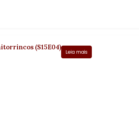
itorrincos (S15E04)
Leia mais