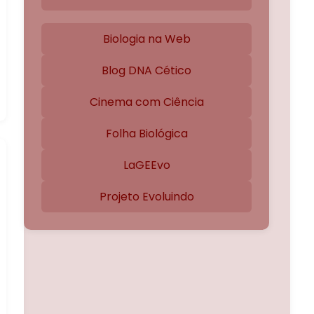
Biologia na Web
Blog DNA Cético
Cinema com Ciência
Folha Biológica
LaGEEvo
Projeto Evoluindo