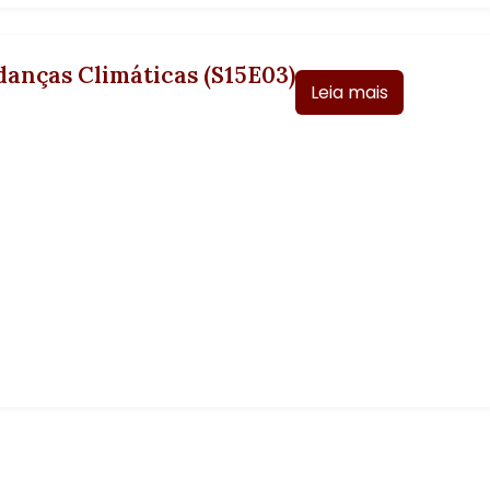
anças Climáticas (S15E03)
Leia mais