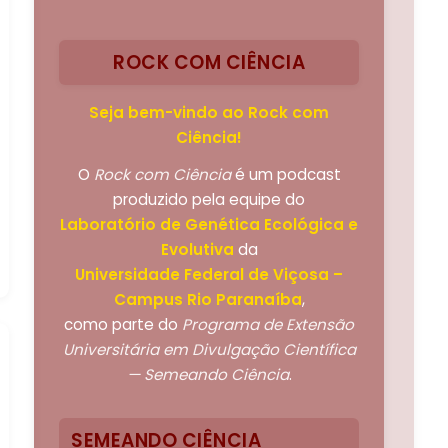
ROCK COM CIÊNCIA
Seja bem-vindo ao Rock com
Ciência!
O
Rock com Ciência
é um podcast
produzido pela equipe do
Laboratório de Genética Ecológica e
Evolutiva
da
Universidade Federal de Viçosa –
Campus Rio Paranaíba
,
como parte do
Programa de Extensão
Universitária em Divulgação Científica
— Semeando Ciência
.
SEMEANDO CIÊNCIA