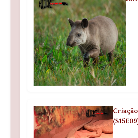
Criação
(S15E09