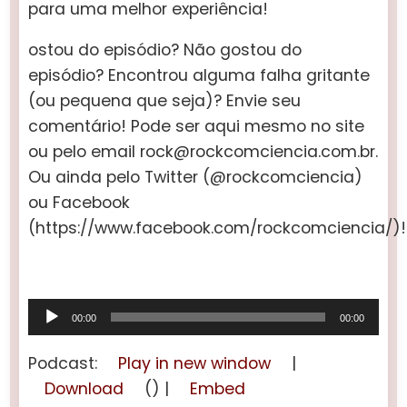
para uma melhor experiência!
ostou do episódio? Não gostou do
episódio? Encontrou alguma falha gritante
(ou pequena que seja)? Envie seu
comentário! Pode ser aqui mesmo no site
ou pelo email rock@rockcomciencia.com.br.
Ou ainda pelo Twitter (@rockcomciencia)
ou Facebook
(https://www.facebook.com/rockcomciencia/)!
Tocador
00:00
00:00
de
áudio
Podcast:
Play in new window
|
Download
() |
Embed