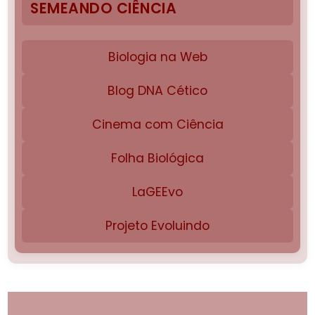
SEMEANDO CIÊNCIA
Biologia na Web
Blog DNA Cético
Cinema com Ciência
Folha Biológica
LaGEEvo
Projeto Evoluindo