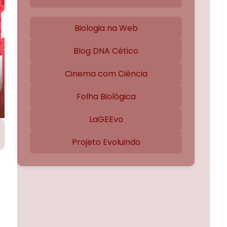
Biologia na Web
Blog DNA Cético
Cinema com Ciência
Folha Biológica
LaGEEvo
Projeto Evoluindo