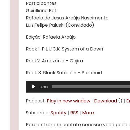
Participantes:
Guiulliana Bot
Rafaela de Jesus Araújo Nascimento
Luiz Felipe Paluski (Convidado)
Edição: Rafaela Araújo
Rock 1: P.L.U.C.K. System of a Down
Rock2: Amazônia – Gojira
Rock 3: Black Sabbath – Paranoid
Tocador
00:00
de
áudio
Podcast:
Play in new window
|
Download
() |
E
Subscribe:
Spotify
|
RSS
|
More
Para entrar em contato conosco você pode d