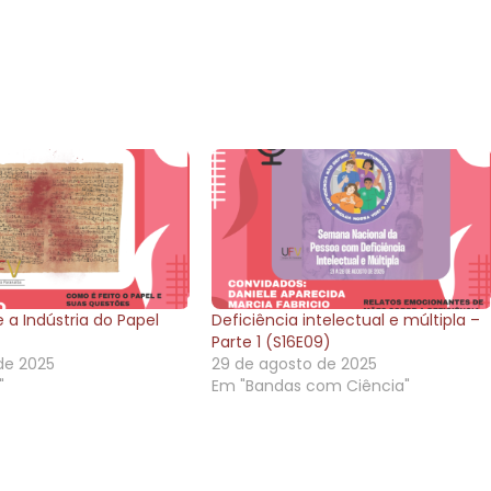
baixo
para
aument
ou
diminuir
o
volume.
 a Indústria do Papel
Deficiência intelectual e múltipla –
Parte 1 (S16E09)
de 2025
29 de agosto de 2025
"
Em "Bandas com Ciência"