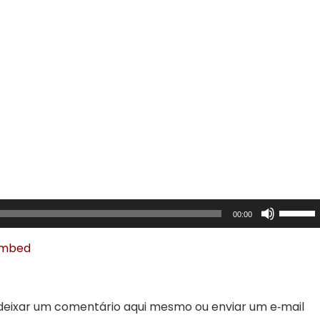
Use
00:00
as
setas
mbed
para
cima
ou
eixar um comentário aqui mesmo ou enviar um e‑mail
para