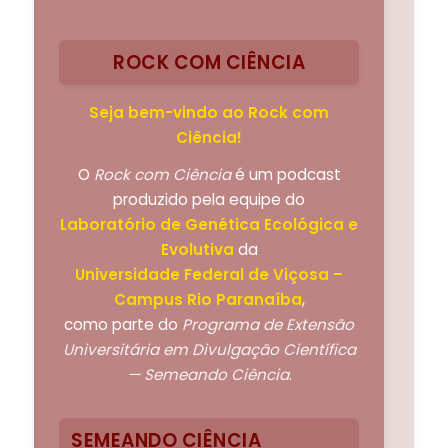
ROCK COM CIÊNCIA
Seja bem-vindo ao Rock com
Ciência!
O
Rock com Ciência
é um podcast
produzido pela equipe do
Laboratório de Genética Ecológica e
Evolutiva
da
Universidade Federal de Viçosa –
Campus Rio Paranaíba
,
como parte do
Programa de Extensão
Universitária em Divulgação Científica
— Semeando Ciência
.
SEMEANDO CIÊNCIA