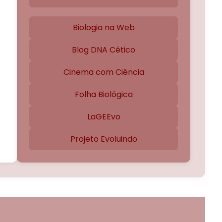
Biologia na Web
Blog DNA Cético
Cinema com Ciência
Folha Biológica
LaGEEvo
Projeto Evoluindo