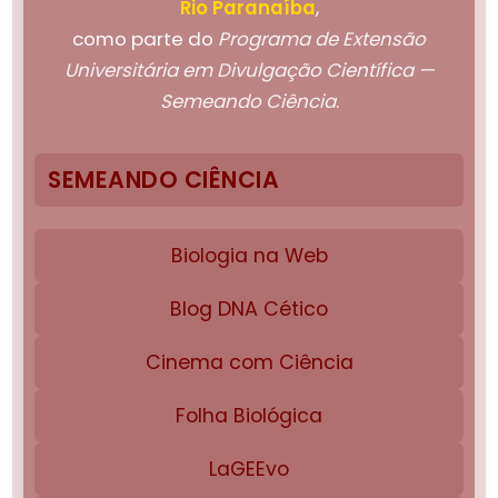
Rio Paranaíba
,
como parte do
Programa de Extensão
Universitária em Divulgação Científica —
Semeando Ciência
.
SEMEANDO CIÊNCIA
Biologia na Web
Blog DNA Cético
Cinema com Ciência
Folha Biológica
LaGEEvo