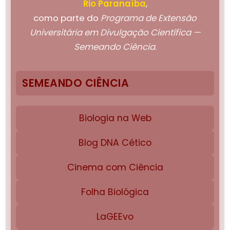
Rio Paranaíba
,
como parte do
Programa de Extensão
Universitária em Divulgação Científica —
Semeando Ciência
.
SEMEANDO CIÊNCIA
Biologia na Web
Blog DNA Cético
Cinema com Ciência
Folha Biológica
LaGEEvo