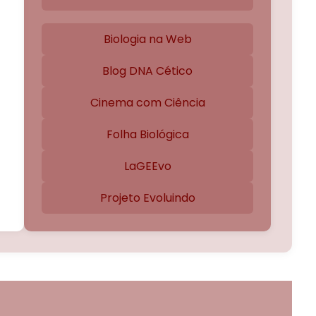
Biologia na Web
Blog DNA Cético
Cinema com Ciência
Folha Biológica
LaGEEvo
Projeto Evoluindo