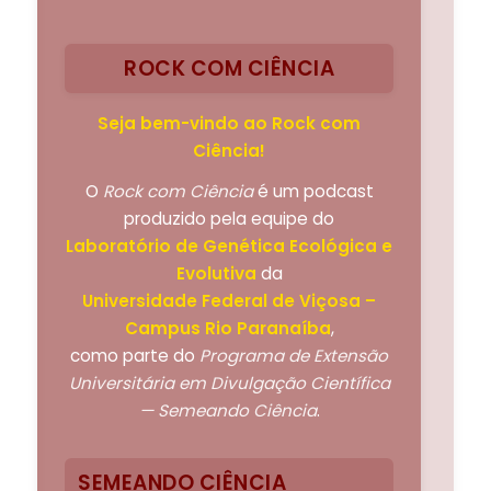
ROCK COM CIÊNCIA
Seja bem-vindo ao Rock com
Ciência!
O
Rock com Ciência
é um podcast
produzido pela equipe do
Laboratório de Genética Ecológica e
Evolutiva
da
Universidade Federal de Viçosa –
Campus Rio Paranaíba
,
como parte do
Programa de Extensão
Universitária em Divulgação Científica
— Semeando Ciência
.
SEMEANDO CIÊNCIA