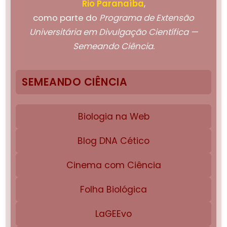
Rio Paranaíba
,
como parte do
Programa de Extensão
Universitária em Divulgação Científica —
Semeando Ciência
.
SEMEANDO CIÊNCIA
Biologia na Web
Blog DNA Cético
Cinema com Ciência
Folha Biológica
LaGEEvo