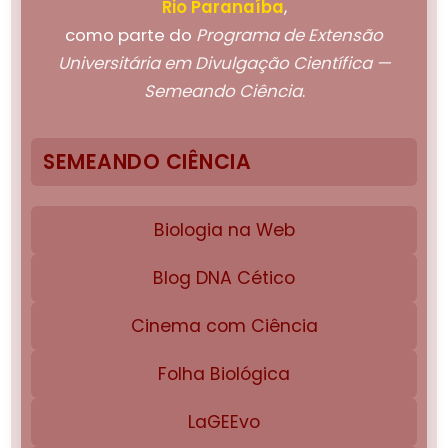
Rio Paranaíba
,
como parte do
Programa de Extensão
Universitária em Divulgação Científica —
Semeando Ciência
.
SEMEANDO CIÊNCIA
Biologia na Web
Blog DNA Cético
Cinema com Ciência
Folha Biológica
LaGEEvo