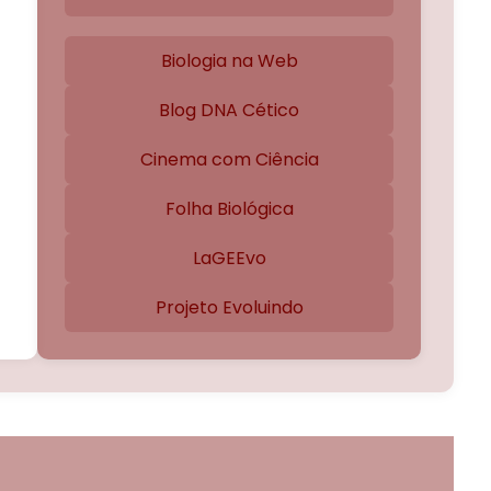
Biologia na Web
Blog DNA Cético
Cinema com Ciência
Folha Biológica
LaGEEvo
Projeto Evoluindo