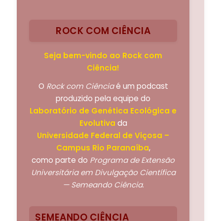
ROCK COM CIÊNCIA
Seja bem-vindo ao Rock com
Ciência!
O
Rock com Ciência
é um podcast
produzido pela equipe do
Laboratório de Genética Ecológica e
Evolutiva
da
Universidade Federal de Viçosa –
Campus Rio Paranaíba
,
como parte do
Programa de Extensão
Universitária em Divulgação Científica
— Semeando Ciência
.
SEMEANDO CIÊNCIA