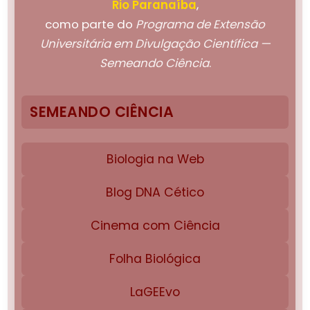
Rio Paranaíba
,
como parte do
Programa de Extensão
Universitária em Divulgação Científica —
Semeando Ciência
.
SEMEANDO CIÊNCIA
Biologia na Web
Blog DNA Cético
Cinema com Ciência
Folha Biológica
LaGEEvo