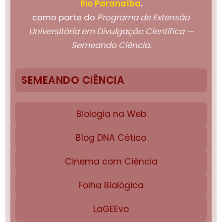
Rio Paranaíba
,
como parte do
Programa de Extensão
Universitária em Divulgação Científica —
Semeando Ciência
.
SEMEANDO CIÊNCIA
Biologia na Web
Blog DNA Cético
Cinema com Ciência
Folha Biológica
LaGEEvo