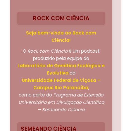
ROCK COM CIÊNCIA
Seja bem-vindo ao Rock com
Ciência!
O
Rock com Ciência
é um podcast
produzido pela equipe do
Laboratório de Genética Ecológica e
Evolutiva
da
Universidade Federal de Viçosa –
Campus Rio Paranaíba
,
como parte do
Programa de Extensão
Universitária em Divulgação Científica
— Semeando Ciência
.
SEMEANDO CIÊNCIA