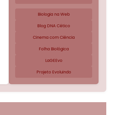
Biologia na Web
Blog DNA Cético
Cinema com Ciência
Folha Biológica
LaGEEvo
Projeto Evoluindo