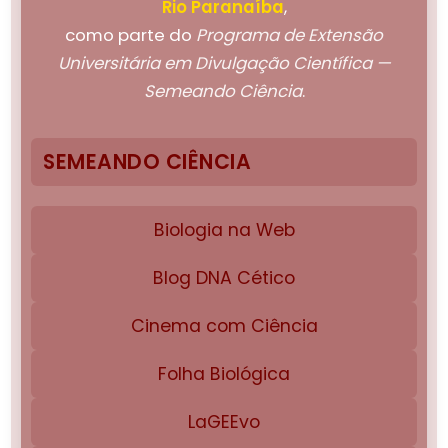
Rio Paranaíba
,
como parte do
Programa de Extensão
Universitária em Divulgação Científica —
Semeando Ciência
.
SEMEANDO CIÊNCIA
Biologia na Web
Blog DNA Cético
Cinema com Ciência
Folha Biológica
LaGEEvo