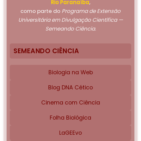
Rio Paranaíba
,
como parte do
Programa de Extensão
Universitária em Divulgação Científica —
Semeando Ciência
.
SEMEANDO CIÊNCIA
Biologia na Web
Blog DNA Cético
Cinema com Ciência
Folha Biológica
LaGEEvo