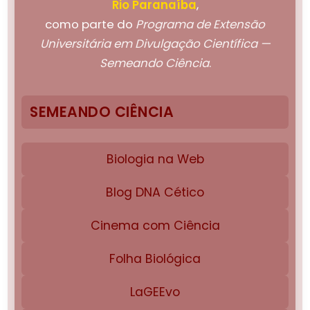
Rio Paranaíba
,
como parte do
Programa de Extensão
Universitária em Divulgação Científica —
Semeando Ciência
.
SEMEANDO CIÊNCIA
Biologia na Web
Blog DNA Cético
Cinema com Ciência
Folha Biológica
LaGEEvo