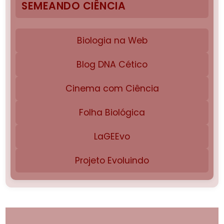
SEMEANDO CIÊNCIA
Biologia na Web
Blog DNA Cético
Cinema com Ciência
Folha Biológica
LaGEEvo
Projeto Evoluindo