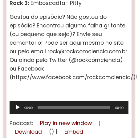
Rock 3:
Emboscadfa- Pitty
Gostou do episódio? Não gostou do
episódio? Encontrou alguma falha gritante
(ou pequena que seja)? Envie seu
comentário! Pode ser aqui mesmo no site
ou pelo email rock@rockcomciencia.com.br.
Ou ainda pelo Twitter (@rockcomciencia)
ou Facebook
(https://www.facebook.com/rockcomciencia/)!
Tocador
00:00
00:00
de
áudio
Podcast:
Play in new window
|
Download
() |
Embed