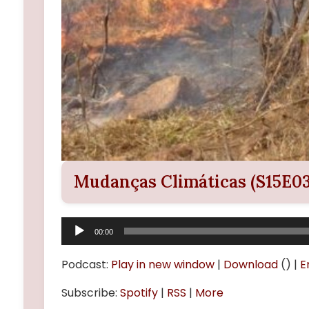
Mudanças Climáticas (S15E03
Tocador
00:00
de
áudio
Podcast:
Play in new window
|
Download
() |
E
Subscribe:
Spotify
|
RSS
|
More