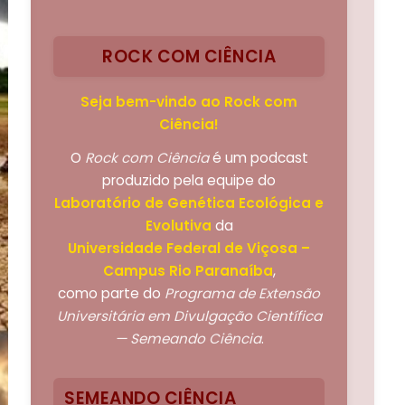
ROCK COM CIÊNCIA
Seja bem-vindo ao Rock com
Ciência!
O
Rock com Ciência
é um podcast
produzido pela equipe do
Laboratório de Genética Ecológica e
Evolutiva
da
Universidade Federal de Viçosa –
Campus Rio Paranaíba
,
como parte do
Programa de Extensão
Universitária em Divulgação Científica
— Semeando Ciência
.
SEMEANDO CIÊNCIA