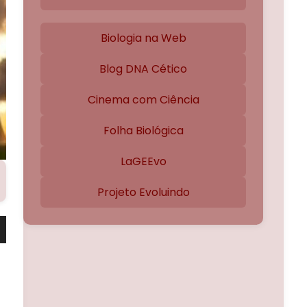
Biologia na Web
Blog DNA Cético
Cinema com Ciência
Folha Biológica
LaGEEvo
Projeto Evoluindo