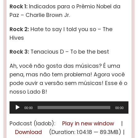
Rock 1:
Indicados para o Prêmio Nobel da
Paz – Charlie Brown Jr.
Rock 2:
Hate to say I told you so – The
Hives
Rock 3:
Tenacious D – To be the best
Ah, você não gosta das músicas? É uma
pena, mas não tem problema! Agora você
pode ouvir a versão sem músicas! Esse é o
nosso Lado B!
Tocador
00:00
00:00
de
áudio
Podcast (ladob):
Play in new window
|
Download
(Duration: 1:04:18 — 89.3MB) |