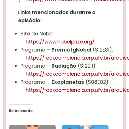
Links mencionados durante o
episódio:
Site do Nobel:
https://www.nobelprize.org/
Programa –
Prêmio IgNobel
(S12E31):
https://rockcomciencia.crp.ufv.br/arqui
Programa –
Radiação
(S12E11):
https://rockcomciencia.crp.ufv.br/arquiv
Programa –
Exoplanetas
(S08E02):
https://rockcomciencia.crp.ufv.br/arqui
Relacionado