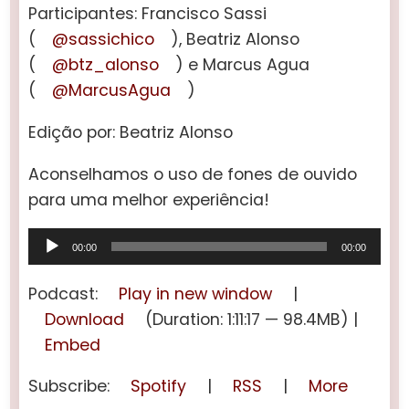
Participantes: Francisco Sassi
(
@sassichico
), Beatriz Alonso
(
@btz_alonso
) e Marcus Agua
(
@MarcusAgua
)
Edição por: Beatriz Alonso
Aconselhamos o uso de fones de ouvido
para uma melhor experiência!
Tocador
00:00
00:00
de
áudio
Podcast:
Play in new window
|
Download
(Duration: 1:11:17 — 98.4MB) |
Embed
Subscribe:
Spotify
|
RSS
|
More