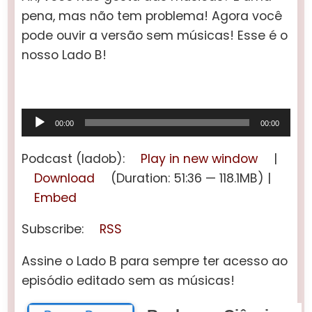
pena, mas não tem problema! Agora você
pode ouvir a versão sem músicas! Esse é o
nosso Lado B!
Tocador
00:00
00:00
de
áudio
Podcast (ladob):
Play in new window
|
Download
(Duration: 51:36 — 118.1MB) |
Embed
Subscribe:
RSS
Assine o Lado B para sempre ter acesso ao
episódio editado sem as músicas!