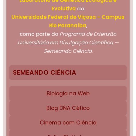
Laboratório de Genética Ecológica e
Evolutiva
da
Universidade Federal de Viçosa – Campus
Rio Paranaíba
,
como parte do
Programa de Extensão
Universitária em Divulgação Científica —
Semeando Ciência
.
SEMEANDO CIÊNCIA
Biologia na Web
Blog DNA Cético
Cinema com Ciência