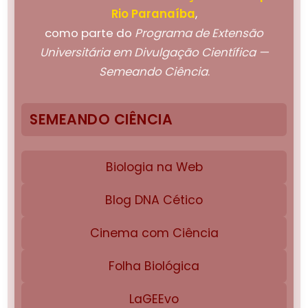
Rio Paranaíba
,
como parte do
Programa de Extensão
Universitária em Divulgação Científica —
Semeando Ciência
.
SEMEANDO CIÊNCIA
Biologia na Web
Blog DNA Cético
Cinema com Ciência
Folha Biológica
LaGEEvo