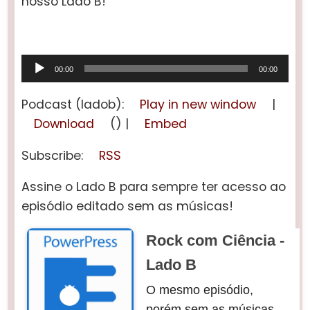
nosso Lado B!
Tocador
00:00
00:00
de
áudio
Podcast (ladob):
Play in new window
|
Download
() |
Embed
Subscribe:
RSS
Assine o Lado B para sempre ter acesso ao
episódio editado sem as músicas!
Rock com Ciência -
Lado B
O mesmo episódio,
porém sem as músicas.