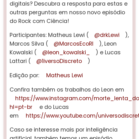
digitais?
Descubra a resposta para estas e
outras perguntas em nosso novo episódio
do Rock com Ciência!
Participantes: Matheus Lewi (
@drkLewi
),
Marcos Silva (
@MarcosEcoRI
), Leon
Kowalski (
@leon_kowalski_
) e Lucas
Lattari (
@1iversoDiscreto
)
Edição por:
Matheus Lewi
Confira também os trabalhos do Leon em
https://www.instagram.com/morte_lenta_do
hl=pt-br
e do Lucas
em
https://www.youtube.com/universodiscre
Caso se interesse mais por inteligência
artificial, também temos um episódio