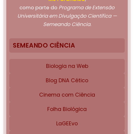
como parte do
Programa de Extensão
Universitária em Divulgação Científica —
Semeando Ciência
.
SEMEANDO CIÊNCIA
Biologia na Web
Blog DNA Cético
Cinema com Ciência
Folha Biológica
LaGEEvo