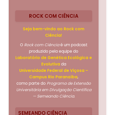
ROCK COM CIÊNCIA
Seja bem-vindo ao Rock com
Ciência!
O
Rock com Ciência
é um podcast
produzido pela equipe do
Laboratório de Genética Ecológica e
Evolutiva
da
Universidade Federal de Viçosa –
Campus Rio Paranaíba
,
como parte do
Programa de Extensão
Universitária em Divulgação Científica
— Semeando Ciência
.
SEMEANDO CIÊNCIA