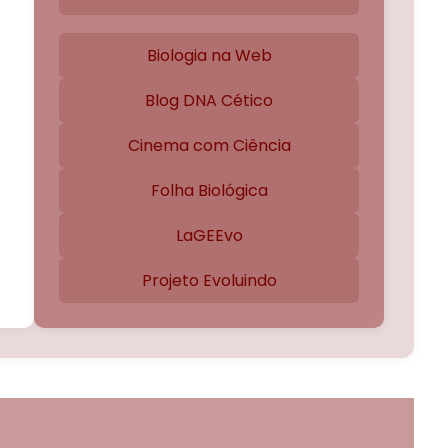
Biologia na Web
Blog DNA Cético
Cinema com Ciência
Folha Biológica
LaGEEvo
Projeto Evoluindo