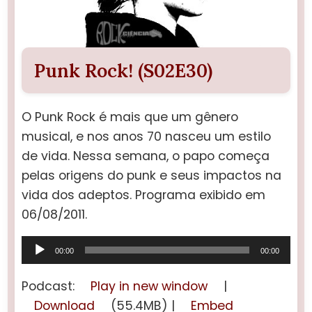
Punk Rock! (S02E30)
O Punk Rock é mais que um gênero
musical, e nos anos 70 nasceu um estilo
de vida. Nessa semana, o papo começa
pelas origens do punk e seus impactos na
vida dos adeptos. Programa exibido em
06/08/2011.
Tocador
00:00
00:00
de
áudio
Podcast:
Play in new window
|
Download
(55.4MB) |
Embed