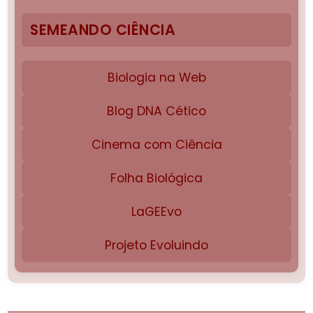
SEMEANDO CIÊNCIA
Biologia na Web
Blog DNA Cético
Cinema com Ciência
Folha Biológica
LaGEEvo
Projeto Evoluindo