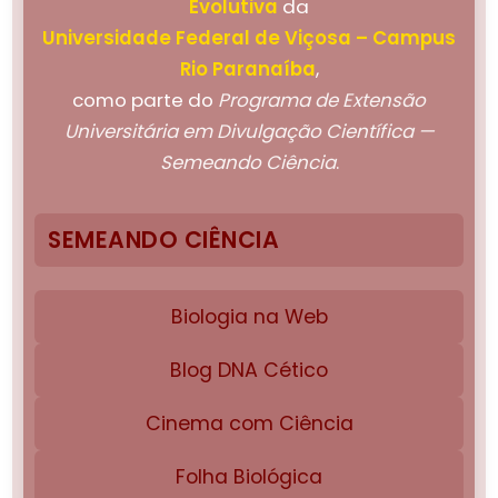
Evolutiva
da
Universidade Federal de Viçosa – Campus
Rio Paranaíba
,
como parte do
Programa de Extensão
Universitária em Divulgação Científica —
Semeando Ciência
.
SEMEANDO CIÊNCIA
Biologia na Web
Blog DNA Cético
Cinema com Ciência
Folha Biológica