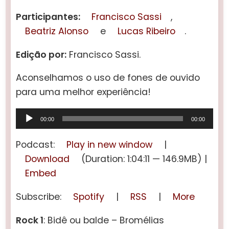
Participantes:
Francisco Sassi
,
Beatriz Alonso
e
Lucas Ribeiro
.
Edição por:
Francisco Sassi.
Aconselhamos o uso de fones de ouvido
para uma melhor experiência!
Tocador
00:00
00:00
de
áudio
Podcast:
Play in new window
|
Download
(Duration: 1:04:11 — 146.9MB) |
Embed
Subscribe:
Spotify
|
RSS
|
More
Rock 1
: Bidê ou balde – Bromélias