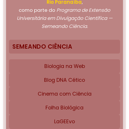
Rio Paranaíba
,
como parte do
Programa de Extensão
Universitária em Divulgação Científica —
Semeando Ciência
.
SEMEANDO CIÊNCIA
Biologia na Web
Blog DNA Cético
Cinema com Ciência
Folha Biológica
LaGEEvo