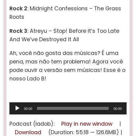
Rock 2
: Midnight Confessions – The Grass
Roots
Rock 3
: Atreyu – Stop! Before It’s Too Late
And We’ve Destroyed It All
Ah, você não gosta das músicas? É uma
pena, mas não tem problema! Agora você
pode ouvir a versão sem músicas! Esse é o
nosso Lado B!
Tocador
00:00
00:00
de
áudio
Podcast (ladob):
Play in new window
|
Download
(Duration: 55:18 — 126.6MB) |