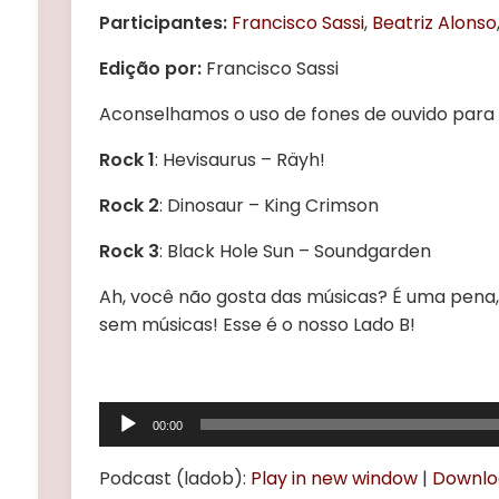
Participantes:
Francisco Sassi
,
Beatriz Alonso
Edição por:
Francisco Sassi
Aconselhamos o uso de fones de ouvido para
Rock 1
: Hevisaurus – Räyh!
Rock 2
:
Dinosaur – King Crimson
Rock 3
:
Black Hole Sun – Soundgarden
Ah, você não gosta das músicas? É uma pena
sem músicas! Esse é o nosso Lado B!
Tocador
00:00
de
áudio
Podcast (ladob):
Play in new window
|
Downlo