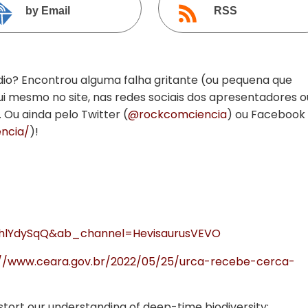
by Email
RSS
dio? Encontrou alguma falha gritante (ou pequena que
ui mesmo no site, nas redes sociais dos apresentadores o
. Ou ainda pelo Twitter (
@rockcomciencia
) ou Facebook
ncia/
)!
hhlYdySqQ&ab_channel=HevisaurusVEVO
://www.ceara.gov.br/2022/05/25/urca-recebe-cerca-
stort our understanding of deep-time biodiversity: