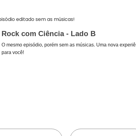
cima
ou
pisódio editado sem as músicas!
para
baixo
Rock com Ciência - Lado B
para
O mesmo episódio, porém sem as músicas. Uma nova experiê
aument
para você!
ou
diminuir
o
volume.