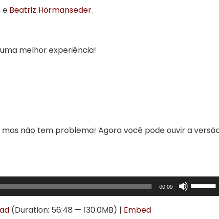
, e
Beatriz Hörmanseder
.
 uma melhor experiência!
, mas não tem problema! Agora você pode ouvir a versã
Use
00:00
as
setas
ad
(Duration: 56:48 — 130.0MB) |
Embed
para