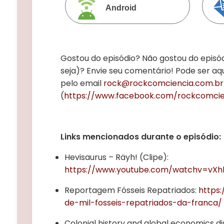
Android
Gostou do episódio? Não gostou do episó
seja)? Envie seu comentário! Pode ser aq
pelo email
rock@rockcomciencia.com.br
(
https://www.facebook.com/rockcomcie
Links mencionados durante o episódio:
Hevisaurus – Räyh! (Clipe):
https://www.youtube.com/watchv=vX
Reportagem Fósseis Repatriados:
https
de-mil-fosseis-repatriados-da-franca/
Colonial history and global economics di