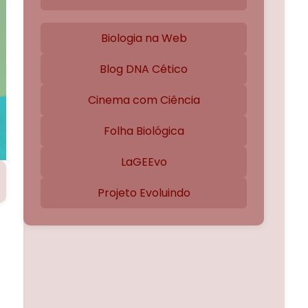
Biologia na Web
Blog DNA Cético
Cinema com Ciência
Folha Biológica
LaGEEvo
Projeto Evoluindo