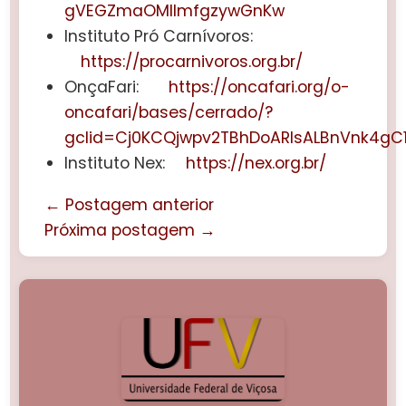
gVEGZmaOMIImfgzywGnKw
Instituto Pró Carnívoros:
https://procarnivoros.org.br/
OnçaFari:
https://oncafari.org/o-
oncafari/bases/cerrado/?
gclid=Cj0KCQjwpv2TBhDoARIsALBnVnk4g
Instituto Nex:
https://nex.org.br/
← Postagem anterior
Próxima postagem →