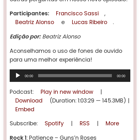
Participantes:
Francisco Sassi
,
Beatriz Alonso
e
Lucas Ribeiro
.
Edição por:
Beatriz Alonso
Aconselhamos o uso de fones de ouvido
para uma melhor experiência!
Tocador
00:00
00:00
de
áudio
Podcast:
Play in new window
|
Download
(Duration: 1:03:29 — 145.3MB) |
Embed
Subscribe:
Spotify
|
RSS
|
More
Rock 1
:
Patience – Guns’n Roses