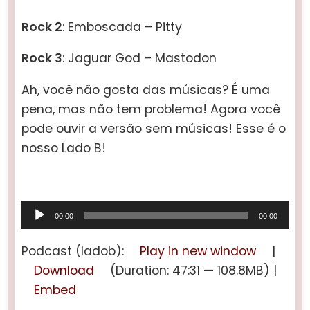
Rock 2
:
Emboscada – Pitty
Rock 3
:
Jaguar God – Mastodon
Ah, você não gosta das músicas? É uma
pena, mas não tem problema! Agora você
pode ouvir a versão sem músicas! Esse é o
nosso Lado B!
Tocador
00:00
00:00
de
áudio
Podcast (ladob):
Play in new window
|
Download
(Duration: 47:31 — 108.8MB) |
Embed