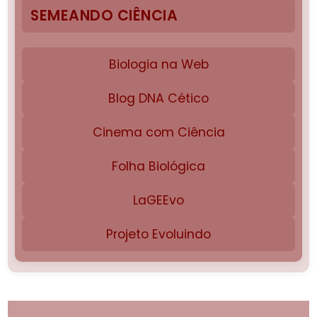
SEMEANDO CIÊNCIA
Biologia na Web
Blog DNA Cético
Cinema com Ciência
Folha Biológica
LaGEEvo
Projeto Evoluindo