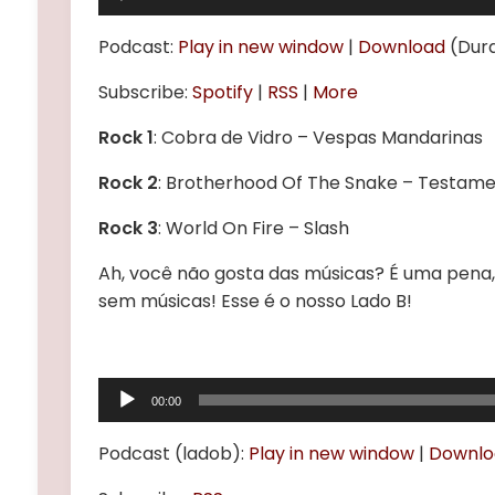
de
áudio
Podcast:
Play in new window
|
Download
(Dura
Subscribe:
Spotify
|
RSS
|
More
Rock 1
:
Cobra de Vidro – Vespas Mandarinas
Rock 2
:
Brotherhood Of The Snake – Testam
Rock 3
:
World On Fire – Slash
Ah, você não gosta das músicas? É uma pena
sem músicas! Esse é o nosso Lado B!
Tocador
00:00
de
áudio
Podcast (ladob):
Play in new window
|
Downlo