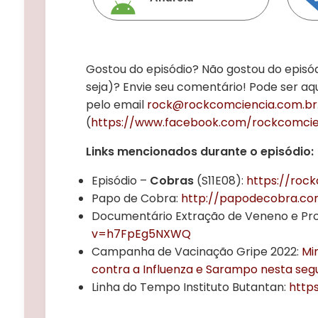
Gostou do episódio? Não gostou do episó
seja)? Envie seu comentário! Pode ser aq
pelo email
rock@rockcomciencia.com.br
(
https://www.facebook.com/rockcomcie
Links mencionados durante o episódio:
Episódio –
Cobras
(S11E08):
https://rock
Papo de Cobra:
http://papodecobra.co
Documentário Extração de Veneno e Pr
v=h7FpEg5NXWQ
Campanha de Vacinação Gripe 2022:
Mi
contra a Influenza e Sarampo nesta seg
Linha do Tempo Instituto Butantan:
http