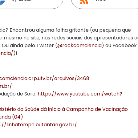
dio? Encontrou alguma falha gritante (ou pequena que
ui mesmo no site, nas redes sociais dos apresentadores o
. Ou ainda pelo Twitter (
@rockcomciencia
) ou Facebook
ncia/
)!
comciencia.crp.ufv.br/arquivos/3468
m.br/
odução de Soro:
https://www.youtube.com/watch?
nistério da Saúde dá início à Campanha de Vacinação
unda (04)
s://linhatempo.butantan.gov.br/