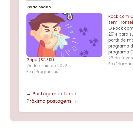
Relacionado
Rock com Ci
sem Frontei
O Rock com
2014 para s
partir de m
programa d
programa Ci
queremos su
26 de fever
Gripe (S12E13)
responda a
Em "Humani
25 de maio de 2022
questionári
Em "Programas"
deste prog
para nos aj
← Postagem anterior
Próxima postagem →