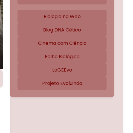
Biologia na Web
Blog DNA Cético
Cinema com Ciência
Folha Biológica
LaGEEvo
Projeto Evoluindo