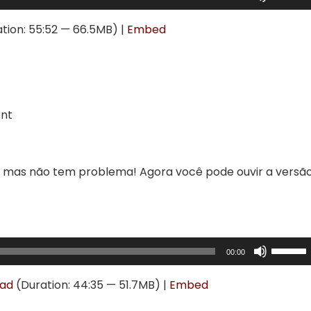
as
setas
tion: 55:52 — 66.5MB) |
Embed
para
cima
ou
para
baixo
ent
para
aument
ou
, mas não tem problema! Agora você pode ouvir a versã
diminuir
o
volume.
Use
00:00
as
setas
ad
(Duration: 44:35 — 51.7MB) |
Embed
para