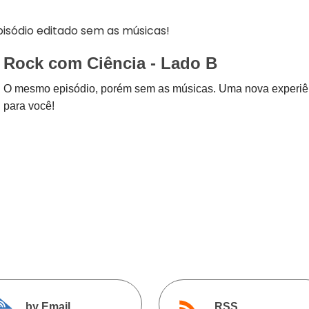
cima
ou
pisódio editado sem as músicas!
para
baixo
Rock com Ciência - Lado B
para
O mesmo episódio, porém sem as músicas. Uma nova experiê
aument
para você!
ou
diminuir
o
volume.
by Email
RSS