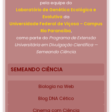
pela equipe do
Laboratório de Genética Ecológica e
Evolutiva
da
Universidade Federal de Viçosa – Campus
Rio Paranaíba
,
como parte do
Programa de Extensão
Universitária em Divulgação Científica —
Semeando Ciência
.
SEMEANDO CIÊNCIA
Biologia na Web
Blog DNA Cético
Cinema com Ciência