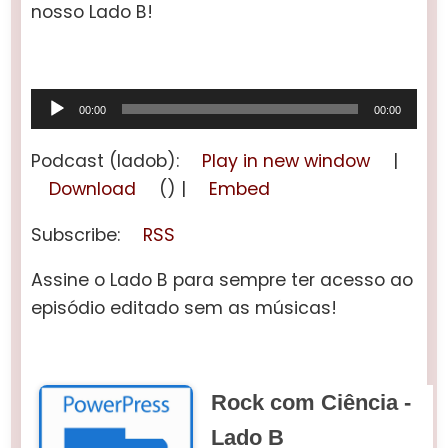
nosso Lado B!
Tocador
00:00
00:00
de
áudio
Podcast (ladob):
Play in new window
|
Download
() |
Embed
Subscribe:
RSS
Assine o Lado B para sempre ter acesso ao
episódio editado sem as músicas!
Rock com Ciência -
Lado B