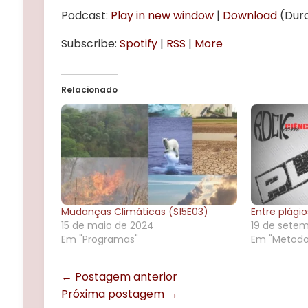
áudio
Podcast:
Play in new window
|
Download
(Dura
Subscribe:
Spotify
|
RSS
|
More
Relacionado
Mudanças Climáticas (S15E03)
Entre plági
15 de maio de 2024
19 de setem
Em "Programas"
Em "Metodo
← Postagem anterior
Próxima postagem →