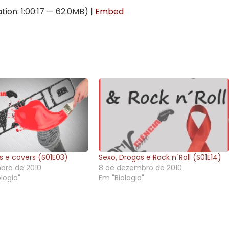
setas
tion: 1:00:17 — 62.0MB) |
Embed
para
cima
ou
para
baixo
para
aument
ou
diminuir
o
volume.
os e covers (S01E03)
Sexo, Drogas e Rock n´Roll (S01E14)
bro de 2010
8 de dezembro de 2010
logia"
Em "Biologia"