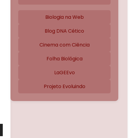
Biologia na Web
Blog DNA Cético
Cinema com Ciência
Folha Biológica
LaGEEvo
Projeto Evoluindo