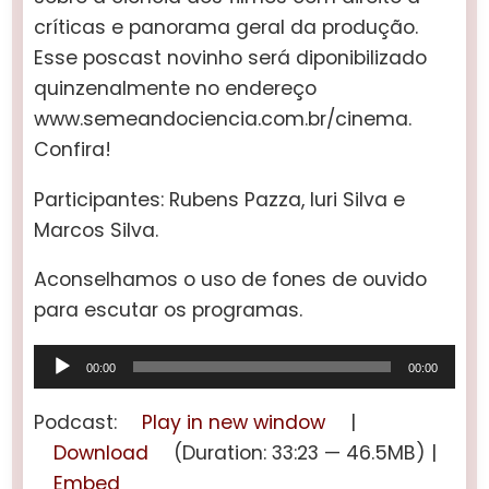
críticas e panorama geral da produção.
Esse poscast novinho será diponibilizado
quinzenalmente no endereço
www.semeandociencia.com.br/cinema.
Confira!
Participantes: Rubens Pazza, Iuri Silva e
Marcos Silva.
Aconselhamos o uso de fones de ouvido
para escutar os programas.
Tocador
00:00
00:00
de
áudio
Podcast:
Play in new window
|
Download
(Duration: 33:23 — 46.5MB) |
Embed