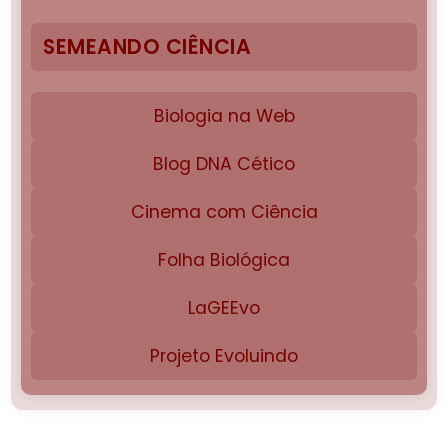
SEMEANDO CIÊNCIA
Biologia na Web
Blog DNA Cético
Cinema com Ciência
Folha Biológica
LaGEEvo
Projeto Evoluindo