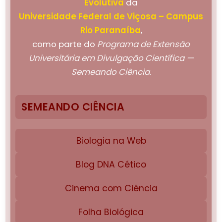
Evolutiva
da
Universidade Federal de Viçosa – Campus
Rio Paranaíba
,
como parte do
Programa de Extensão
Universitária em Divulgação Científica —
Semeando Ciência
.
SEMEANDO CIÊNCIA
Biologia na Web
Blog DNA Cético
Cinema com Ciência
Folha Biológica