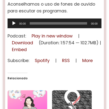
Aconselhamos o uso de fones de ouvido
para escutar os programas.
Tocador
00:00
00:00
de
áudio
Podcast:
Play in new window
|
Download
(Duration: 1:57:54 — 102.7MB) |
Embed
Subscribe:
Spotify
|
RSS
|
More
Relacionado