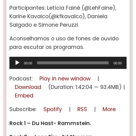
Participantes: Letícia Fainé (@LehFaine),
Karine Kavalco(@kfkavalco), Daniela
Salgado e Simone Peruzzi.
Aconselhamos o uso de fones de ouvido
para escutar os programas.
Tocador
00:00
00:00
de
áudio
Podcast:
Play in new window
|
Download
(Duration: 1:42:04 — 93.4MB) |
Embed
Subscribe:
Spotify
|
RSS
|
More
Rock 1 – Du Hast- Rammstein.