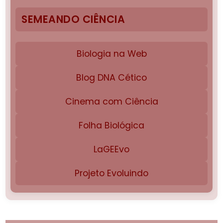
SEMEANDO CIÊNCIA
Biologia na Web
Blog DNA Cético
Cinema com Ciência
Folha Biológica
LaGEEvo
Projeto Evoluindo