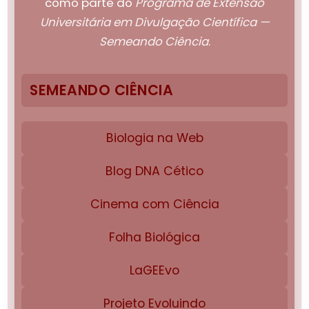
como parte do
Programa de Extensão
Universitária em Divulgação Científica —
Semeando Ciência
.
SEMEANDO CIÊNCIA
Biologia na Web
Blog DNA Cético
Cinema com Ciência
Folha Biológica
LaGEEvo
Projeto Evoluindo