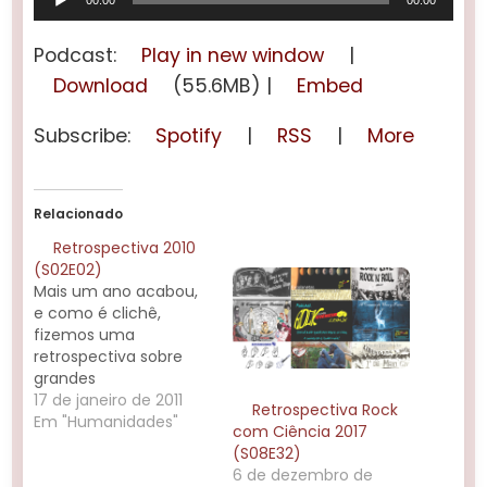
00:00
00:00
de
áudio
Podcast:
Play in new window
|
Download
(55.6MB) |
Embed
Subscribe:
Spotify
|
RSS
|
More
Relacionado
Retrospectiva 2010
(S02E02)
Mais um ano acabou,
e como é clichê,
fizemos uma
retrospectiva sobre
grandes
acontecimentos da
17 de janeiro de 2011
Retrospectiva Rock
ciência e do mundo
Em "Humanidades"
com Ciência 2017
do rock. Também é o
(S08E32)
ano de estréia do
6 de dezembro de
nosso programa!